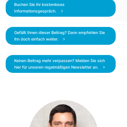
Buchen Sie Ihr kostenloses
Informationsgespräch.
Gefällt Ihnen dieser Beitrag? Dann empfehlen Sie
ihn doch einfach weiter.
Keinen Beitrag mehr verpassen? Melden Sie sich
hier für unseren regelmäßigen Newsletter an.