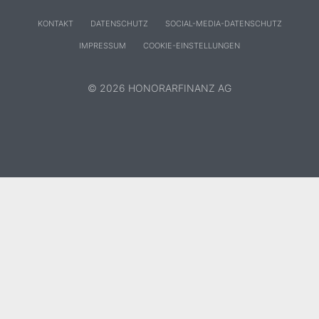
KONTAKT
DATENSCHUTZ
SOCIAL-MEDIA-DATENSCHUTZ
IMPRESSUM
COOKIE-EINSTELLUNGEN
© 2026 HONORARFINANZ AG