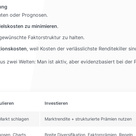
ung
hten oder Prognosen.
elskosten zu minimieren
.
 gewünschte Faktorstruktur zu halten.
tionskosten
, weil Kosten der verlässlichste Renditekiller sin
s zwei Welten: Man ist aktiv, aber evidenzbasiert bei der P
ulieren
Investieren
Markt schlagen
Marktrendite + strukturierte Prämien nutzen
osen, Charts,
Breite Diversifikation, Faktorprämien, Regeln