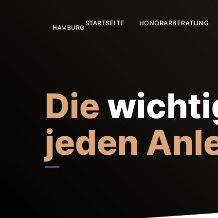
STARTSEITE
HONORARBERATUNG
Die
wichti
jeden Anl